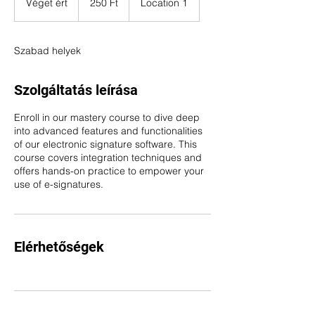
Véget ért
V
250 Ft
Location 1
forint
é
g
e
Szabad helyek
t
é
r
Szolgáltatás leírása
t
Enroll in our mastery course to dive deep
into advanced features and functionalities
of our electronic signature software. This
course covers integration techniques and
offers hands-on practice to empower your
use of e-signatures.
Elérhetőségek